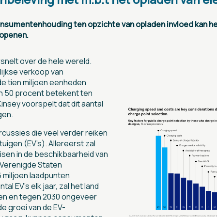
sumentenhouding ten opzichte van opladen invloed kan he
 openen.
snelt over de hele wereld.
lijkse verkoop van
de tien miljoen eenheden
an 50 procent betekent ten
insey voorspelt dat dit aantal
gen.
ussies die veel verder reiken
uigen (EV’s). Allereerst zal
isen in de beschikbaarheid van
e Verenigde Staten
6 miljoen laadpunten
l EV’s elk jaar, zal het land
ten en tegen 2030 ongeveer
de groei van de EV-